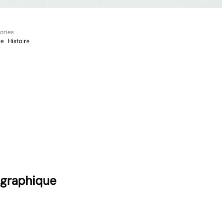
ories
re
Histoire
pographique