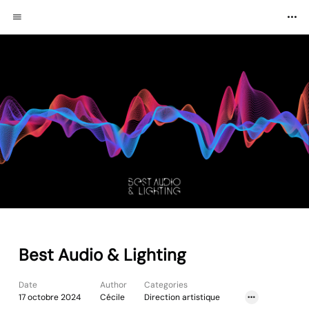
Best Audio & Lighting
Date
Author
Categories
17 octobre 2024
Cécile
Direction artistique