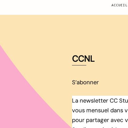
ACCUEIL
CCNL
S’abonner
La newsletter CC Stu
vous mensuel dans vo
pour partager avec v