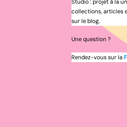
Studio : projet à la 
collections, article
sur le blog.
Une question ?
Rendez-vous sur la