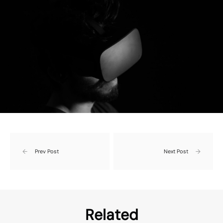
Prev Post
Next Post
Related